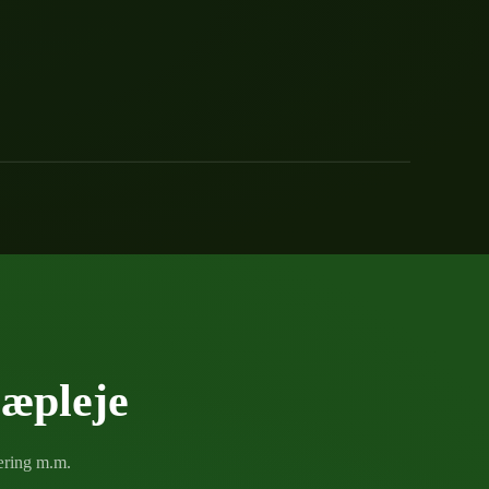
ræpleje
kæring m.m.