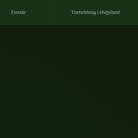
Forside
Træfældning i Østjylland