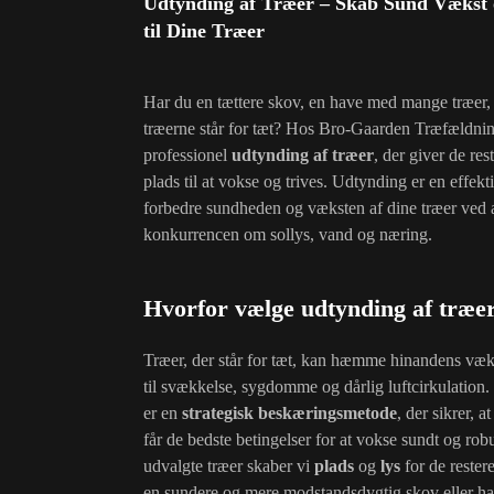
Udtynding af Træer – Skab Sund Vækst 
til Dine Træer
Har du en tættere skov, en have med mange træer, 
træerne står for tæt? Hos Bro-Gaarden Træfældning
professionel
udtynding af træer
, der giver de re
plads til at vokse og trives. Udtynding er en effekti
forbedre sundheden og væksten af dine træer ved 
konkurrencen om sollys, vand og næring.
Hvorfor vælge udtynding af træe
Træer, der står for tæt, kan hæmme hinandens væks
til svækkelse, sygdomme og dårlig luftcirkulation.
er en
strategisk beskæringsmetode
, der sikrer, a
får de bedste betingelser for at vokse sundt og robu
udvalgte træer skaber vi
plads
og
lys
for de rester
en sundere og mere modstandsdygtig skov eller ha