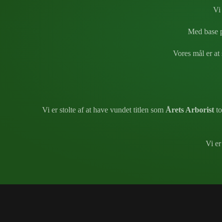
Vi 
Med base p
Vores mål er at 
Vi er stolte af at have vundet titlen som
Årets Arborist
to
Vi er