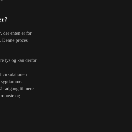
er?
r
, der enten er for
t. Denne proces
re lys og kan derfor
tcirkulationen
or sygdomme.
får adgang til mere
 robuste og