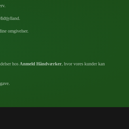
erv.
Midtjylland.
 dine omgivelser.
ldelser hos
Anmeld Håndværker
, hvor vores kunder kan
pgave.