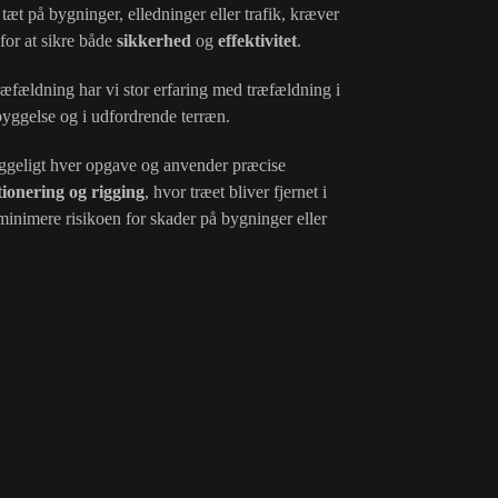
 tæt på bygninger, elledninger eller trafik, kræver
 for at sikre både
sikkerhed
og
effektivitet
.
fældning har vi stor erfaring med træfældning i
yggelse og i udfordrende terræn.
geligt hver opgave og anvender præcise
tionering og rigging
, hvor træet bliver fjernet i
minimere risikoen for skader på bygninger eller