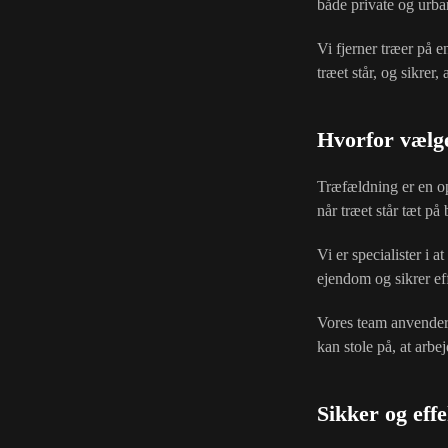
både private og urba
Vi fjerner træer på 
træet står, og sikrer,
Hvorfor vælge
Træfældning er en op
når træet står tæt på 
Vi er specialister i 
ejendom og sikrer eff
Vores team anvender 
kan stole på, at arbej
Sikker og eff