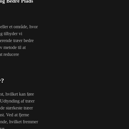
og Bedre Plads
eller et område, hvor
 tilbyder vi
sterende træer bedre
v metode til at
at reducere
r?
t, hvilket kan føre
 Udtynding af træer
t de stærkeste træer
st. Ved at fjerne
ende, hvilket fremmer
ve.