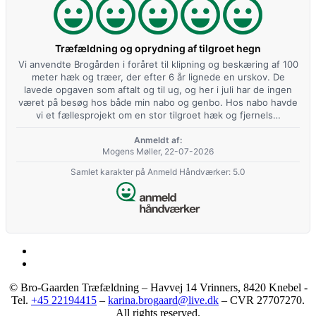
Træfældning og oprydning af tilgroet hegn
Vi anvendte Brogården i foråret til klipning og beskæring af 100
meter hæk og træer, der efter 6 år lignede en urskov. De
lavede opgaven som aftalt og til ug, og her i juli har de ingen
været på besøg hos både min nabo og genbo. Hos nabo havde
vi et fællesprojekt om en stor tilgroet hæk og fjernels…
Anmeldt af:
Mogens Møller, 22-07-2026
Samlet karakter på Anmeld Håndværker: 5.0
©
Bro-Gaarden Træfældning – Havvej 14 Vrinners, 8420 Knebel -
Tel.
+45 22194415
–
karina.brogaard@live.dk
– CVR 27707270
.
All rights reserved.