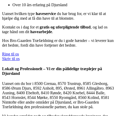
Over 10 års erfaring på Djursland
Uanset hvilken type
haveservice
du har brug for, er vi klar til at
hjælpe dig med at få din have til at blomstre.
Kontakt os i dag for et
gratis og uforpligtende tilbud
, og lad os
tage hånd om dit
havearbejde
.
Hos Bro-Gaarden Træfældning er du i gode hænder – vi leverer kun
det bedste, fordi din have fortjener det bedste.
Ring til os
Skriv til os
Lokalt og Professionelt – Vi er din pålidelige træplejer på
Djursland
Uanset om du bor i 8500 Grenaa, 8570 Trustrup, 8585 Glesborg,
8586 Ørum Djurs, 8592 Anholt, 895, Ørsted, 8961 Allingåbro. 8963
Auning, 8400 Ebeltoft, 8410 Rønde, 8420 Knebel, 8444 Balle,
8543 Hornslet, 8544 Mørke, 8550 Ryomgård, 8560 Kolind, 8581
Nimtofte eller andre områder på Djursland, er Bro-Gaarden
Træfældning den professionelle partner, du kan stole på.